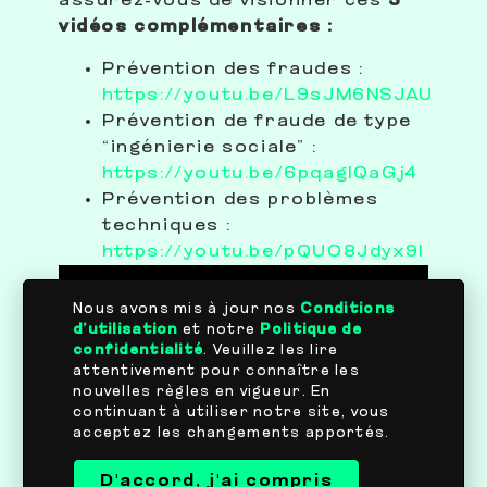
assurez-vous de visionner ces
3
vidéos complémentaires :
Prévention des fraudes :
https://youtu.be/L9sJM6NSJAU
Prévention de fraude de type
“ingénierie sociale” :
https://youtu.be/6pqaglQaGj4
Prévention des problèmes
techniques :
https://youtu.be/pQUO8Jdyx9I
Nous avons mis à jour nos
Conditions
d’utilisation
et notre
Politique de
confidentialité
. Veuillez les lire
attentivement pour connaître les
nouvelles règles en vigueur. En
continuant à utiliser notre site, vous
acceptez les changements apportés.
D'accord, j'ai compris